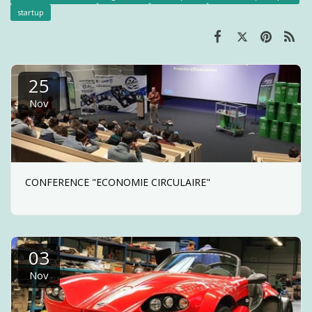
startup
25
Nov
CONFERENCE "ECONOMIE CIRCULAIRE"
03
Nov