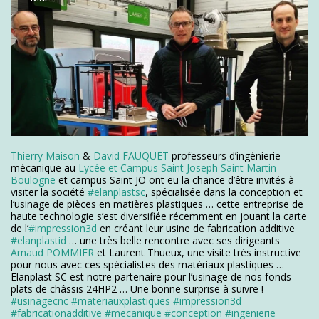
Thierry Maison
&
David FAUQUET
professeurs d’ingénierie
mécanique au
Lycée et Campus Saint Joseph Saint Martin
Boulogne
et campus Saint JO ont eu la chance d’être invités à
visiter la société
#elanplastsc
, spécialisée dans la conception et
l’usinage de pièces en matières plastiques … cette entreprise de
haute technologie s’est diversifiée récemment en jouant la carte
de l’
#impression3d
en créant leur usine de fabrication additive
#elanplastid
… une très belle rencontre avec ses dirigeants
Arnaud POMMIER
et Laurent Thueux, une visite très instructive
pour nous avec ces spécialistes des matériaux plastiques …
Elanplast SC est notre partenaire pour l’usinage de nos fonds
plats de châssis 24HP2 … Une bonne surprise à suivre !
#usinagecnc
#materiauxplastiques
#impression3d
#fabricationadditive
#mecanique
#conception
#ingenierie