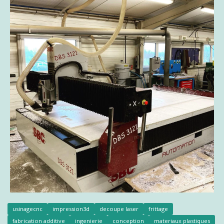
usinagecnc
impression3d
decoupe laser
frittage
fabrication additive
ingenierie
conception
materiaux plastiques