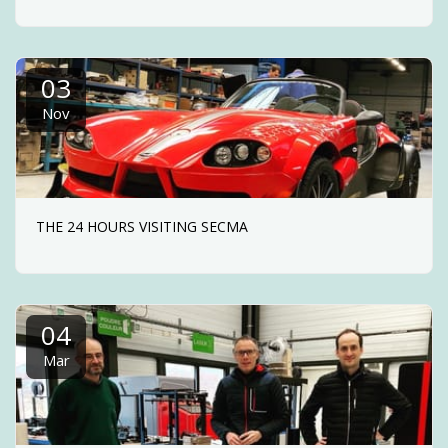
03
Nov
THE 24 HOURS VISITING SECMA
04
Mar